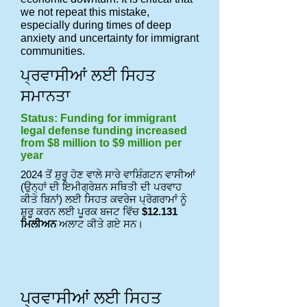
we not repeat this mistake,
especially during times of deep
anxiety and uncertainty for immigrant
communities.
ਪ੍ਰਵਾਸੀਆਂ ਲਈ ਸਿਹਤ
ਸਮਾਨਤਾ
Status: Funding for immigrant
legal defense funding increased
from $8 million to $9 million per
year
2024 ਤੋਂ ਸ਼ੁਰੂ ਹੋਣ ਵਾਲੇ ਸਾਰੇ ਵਾਸ਼ਿੰਗਟਨ ਵਾਸੀਆਂ
(ਉਨ੍ਹਾਂ ਦੀ ਇਮੀਗ੍ਰੇਸ਼ਨ ਸਥਿਤੀ ਦੀ ਪਰਵਾਹ
ਕੀਤੇ ਬਿਨਾਂ) ਲਈ ਸਿਹਤ ਕਵਰੇਜ ਪ੍ਰੋਗਰਾਮਾਂ ਨੂੰ
ਸ਼ੁਰੂ ਕਰਨ ਲਈ ਪੂਰਕ ਬਜਟ ਵਿੱਚ
$12.131
ਮਿਲੀਅਨ
ਅਲਾਟ ਕੀਤੇ ਗਏ ਸਨ।
ਪ੍ਰਵਾਸੀਆਂ ਲਈ ਸਿਹਤ