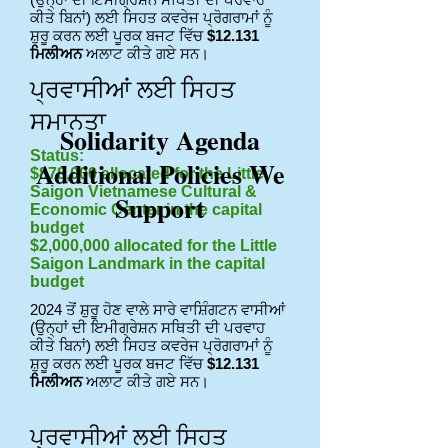
ਕੀਤੇ ਬਿਨਾਂ) ਲਈ ਸਿਹਤ ਕਵਰੇਜ ਪ੍ਰੋਗਰਾਮਾਂ ਨੂੰ
ਸ਼ੁਰੂ ਕਰਨ ਲਈ ਪੂਰਕ ਬਜਟ ਵਿੱਚ
$12.131
ਮਿਲੀਅਨ
ਅਲਾਟ ਕੀਤੇ ਗਏ ਸਨ।
ਪ੍ਰਵਾਸੀਆਂ ਲਈ ਸਿਹਤ
ਸਮਾਨਤਾ
Solidarity Agenda
Status:
Additional Policies We
$878,000 allocated for the Little
Saigon Vietnamese Cultural &
Support
Economic Center in the capital
budget
$2,000,000 allocated for the Little
Saigon Landmark in the capital
budget
2024 ਤੋਂ ਸ਼ੁਰੂ ਹੋਣ ਵਾਲੇ ਸਾਰੇ ਵਾਸ਼ਿੰਗਟਨ ਵਾਸੀਆਂ
(ਉਨ੍ਹਾਂ ਦੀ ਇਮੀਗ੍ਰੇਸ਼ਨ ਸਥਿਤੀ ਦੀ ਪਰਵਾਹ
ਕੀਤੇ ਬਿਨਾਂ) ਲਈ ਸਿਹਤ ਕਵਰੇਜ ਪ੍ਰੋਗਰਾਮਾਂ ਨੂੰ
ਸ਼ੁਰੂ ਕਰਨ ਲਈ ਪੂਰਕ ਬਜਟ ਵਿੱਚ
$12.131
ਮਿਲੀਅਨ
ਅਲਾਟ ਕੀਤੇ ਗਏ ਸਨ।
ਪ੍ਰਵਾਸੀਆਂ ਲਈ ਸਿਹਤ