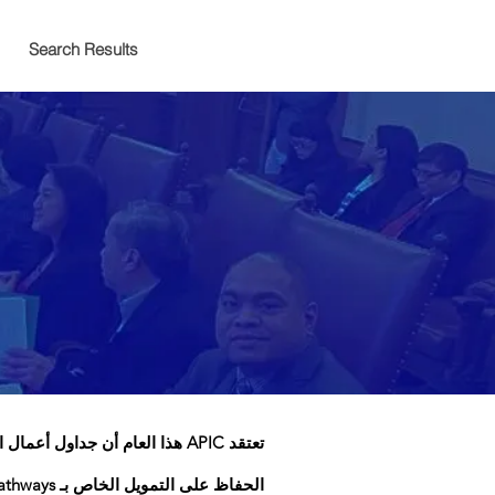
Search Results
أهداف
تعتقد APIC هذا العام أن جداول أعمال السياسات التالية ستكون جزءًا لا يتجزأ من تحسين حياة مجتمعات API في ولاية واشنطن:
الحفاظ على التمويل الخاص بـ LEP Pathways