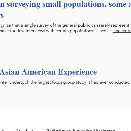
 surveying small populations, some 
rs
gnize that a single survey of the general public can rarely represent
have too few interviews with certain populations – such as
smaller r
 Asian American Experience
enter undertook the largest focus group study it had ever conducted
Redistricting Justice for Washington
، حيث نعمل بشكل جماعي ل