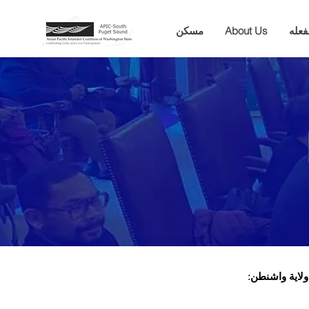
فعله
About Us
مسكن