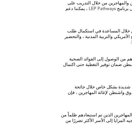
لاكتفاء الذاتي الاقتصادي للاجئين والمهاجرين من خلال التدريب على
العمل ، ودروس اللغة الإنجليزية كلغة ثانية (ESL) ، ودعم العمل ، والخدمات الاجتماعية. من خلال الحفاظ على تمويل برنامج LEP Pathways ، يمكننا دعم
من خلال المساعدة في استكمال طلب
رسوم ، ودروس في التاريخ الأمريكي والتربية المدنية ، والتحضير
ا.
ية الصحية الأساسية والأسنان لمواطني COFA الذين تم استبعادهم من الوصول إلى الفوائد الصحية
تعادة أهلية Medicaid للمهاجرين COFA ، يجب على ولاية واشنطن ضمان توفير التغطية حتى اكتمال
بة شديدة بشكل خاص خلال جائحة
ندوق واشنطن لإغاثة المهاجرين ، فإن
مهاجرين الذين تم استبعادهم ظلماً من
 المزايا إلى الأسر الأكثر تضررًا من