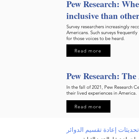
Pew Research: When
inclusive than othe
Survey researchers increasingly reco
Americans. Such surveys frequently 
for those voices to be heard.
Read more
Pew Research: The
In the fall of 2021, Pew Research C
their lived experiences in America.
Read more
تحديثات إعادة تقسيم الدوائر
ضمان تمثيل الحدود القبلية