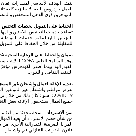
المهاجرين ذوي الدخل المنخفض والمحدود
الحفاظ على التمويل لخدمات التجنس
تساعد خدمات التجنيس اللاجئين والمه
للمقابلة. من خلال الحفاظ على التمويل
ضمان والحفاظ على الرعاية الصحية COFA وتغطية الأسنان
التنفيذ الثقافي واللغوي.
تقديم الإغاثة لعمال واشنطن غير المسج
تعرض مواطنو واشنطن غير الموثقين الذي
COVID-19. سواء كان ذلك من خ
جميع العمال يستحقون الإغاثة بغض ال
سن الاسترداد
، نسخة محدثة من الائتمان
من شأن خصم الاسترداد أن يعيد الأموال
المزايا الضريبية الفيدرالية الأخرى. من
قانون الضرائب التنازلي في واشنطن.