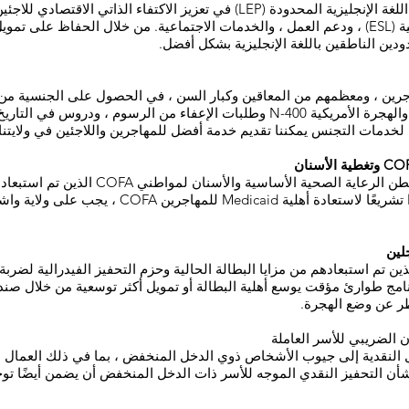
يتمثل الهدف الأساسي لمسارات إتقان اللغة الإنجليزية المحدودة (LEP) في تعزيز ا
ين الناطقين باللغة الإنجليزية بشكل أفضل.
اجرين ، ومعظمهم من المعاقين وكبار السن ، في الحصول على الجنسية 
التجنس التابع لمكتب خدمات المواطنة والهجرة الأمريكية N-400 وطلبات الإعفاء من ال
 لخدمات التجنس يمكننا تقديم خدمة أفضل للمهاجرين واللاجئين في ولايتن
يوفر البرنامج الطبي COFA لولاية واشنطن الرعا
الفيدرالية. بينما أصدر الكونجرس مؤخرًا تشريعًا لاس
لين
ن تم استبعادهم من مزايا البطالة الحالية وحزم التحفيز الفيدرالية لضر
لال برنامج طوارئ مؤقت يوسع أهلية البطالة أو تمويل أكثر توسعية من خلال ص
نظر عن وضع الهجرة.
 الضريبي للأسر العاملة
 النقدية إلى جيوب الأشخاص ذوي الدخل المنخفض ، بما في ذلك العمال ال
 شأن التحفيز النقدي الموجه للأسر ذات الدخل المنخفض أن يضمن أيضًا توجيه