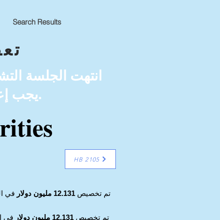
Search Results
تع
يجب إعادة تقديمه في الدورة المقبلة (2023) وسيكون له أرقام جديدة.
ities
HB 2105
تم تخصيص
12.131 مليون دولار
في الم
تم تخصيص
12.131 مليون دولار
في ال