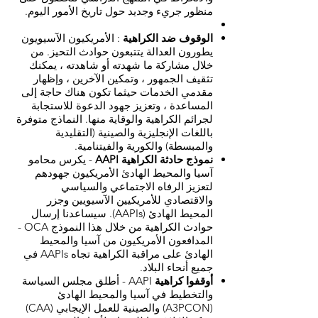
منظور جريء وجديد حول تاريخ الأمور اليوم.
الوقوف ضد الكراهية
: الأمريكيون الآسيويون
يطورون العدالة يتتبعون حوادث التحيز. من
خلال مشاركة ما شهدته أو شاهدته ، يمكنك
تثقيف الجمهور ، وتمكين الآخرين ، وإظهار
مقدمي الخدمات حيثما تكون هناك حاجة إلى
المساعدة ، وتعزيز جهود الدعوة للاستجابة
لجرائم الكراهية والوقاية منها. النماذج متوفرة
باللغات الإنجليزية والصينية (التقليدية
والمبسطة) والكورية والفيتنامية.
نموذج حادثة الكراهية AAPI
- يكرس محامو
آسيا والمحيط الهادئ الأمريكيون جهودهم
لتعزيز الرفاه الاجتماعي والسياسي
والاقتصادي للأمريكيين الآسيويين وجزر
المحيط الهادئ (AAPIs). سيساعدنا إرسال
حوادث الكراهية من خلال هذا النموذج OCA -
المدافعون الأمريكيون من آسيا والمحيط
الهادئ على مراقبة الكراهية تجاه AAPIs في
جميع أنحاء البلاد.
أوقفوا كراهية
AAPI - أطلق مجلس السياسة
والتخطيط في آسيا والمحيط الهادئ
(A3PCON) والصينية للعمل الإيجابي (CAA)