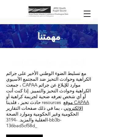
مهمتنا
الإبلاغ عن حوادث الكراهية
مع تسليط الضوء الوطني الأخير على جرائم
الكراهية وحوادث التحيز ضد المجتمع الآسيوي
، جمعت CAPAA موارد للإبلاغ عن جرائم
الكراهية وحوادث التحيز والتمييز. إذا كنت أنت
أو أي شخص تعرفه ضحية لجريمة كراهية أو
موقع CAPAA
حادث تحيز ، فلدينا resources
الإلكتروني
، بما في ذلك صفحات التقارير
الحكومية وغير الحكومية وموارد الصحة
العقلية والمزيد. -3194-bb3b-
136bad5cf58d_