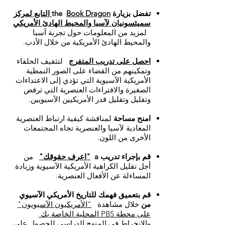
تفضل بزيارة the
Book Dragon التابع لمركز
سميثسونيان لآسيا والمحيط الهادئ الأمريكي
لمزيد من المعلومات حول تجربة آسيا
والمحيط الهادئ الأمريكية من خلال الأدب.
احصل على تدريب المتفرج
لتثقيف الحلفاء
وتمكينهم من القضاء على الصور النمطية
الأمريكية الآسيوية التي تؤدي إلى الاعتداءات
الصغيرة والافتراءات العنصرية التي ترفض
وتقليل وتقليل قدر الأمريكيين الآسيويين.
امنح مساحة
لمناقشة كيفية ارتباط العنصرية
المعادية لآسيا والعنصرية تجاه المجتمعات
الأخرى من اللون.
قم بإجراء تدريب a
"اعرف حقوقك"
من
أجل تقليل الكراهية الأمريكية الآسيوية وزيادة
المساءلة عن الأفعال العنصرية.
قم بتعميق فهمك للتاريخ الأمريكي الآسيوي
من
خلال مشاهدة
"الأمريكيون الآسيويون"
على محطة PBS المحلية الخاصة بك
والانخراط في المنهج الدراسي للحصول على