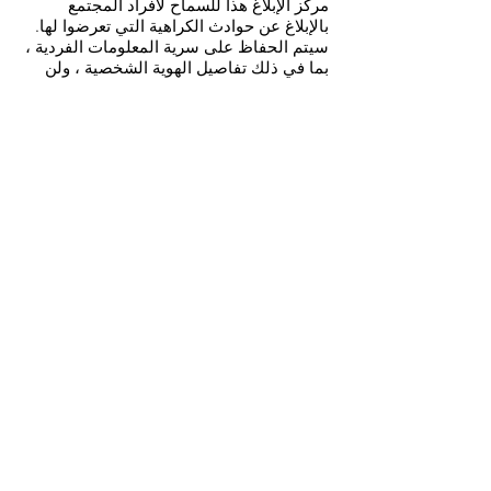
مركز الإبلاغ هذا للسماح لأفراد المجتمع
بالإبلاغ عن حوادث الكراهية التي تعرضوا لها.
سيتم الحفاظ على سرية المعلومات الفردية ،
بما في ذلك تفاصيل الهوية الشخصية ، ولن
يتم مشاركتها إلا بعد الحصول على إذن. في
المجمل ، سيتم استخدام المعلومات
للمساعدة والدعوة والتعليم. النماذج متوفرة
باللغات الإنجليزية ، والفيتنامية ، والصينية ،
والكورية ، والخميرية ، والتايلاندية ، واليابانية.
ابحث في الموارد المحلية
والمواد التعليمية
الأخرى مثل:
كود التبديل بودكاست
مركز موارد الطلاب - مقاطعة مدرسة شيلتون
منتدى الهجرة مع رابطة الناخبات (تسجيل)
مشروع التنميط المضاد للعنصرية AAJC
تقديم الدعم لمجتمعات
AAPI
تواصل مع زملائك وجيرانك من AAPI عن
طريق تسجيل الوصول وإظهار مخاوفك
ورفاهيتهم وتقديم المساعدة.