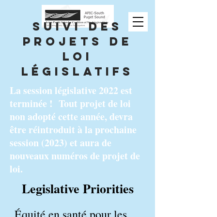
suivi des
projets de
loi
législatifs
La session législative 2022 est
terminée ! Tout projet de loi
non adopté cette année, devra
être réintroduit à la prochaine
session (2023) et aura de
nouveaux numéros de projet de
loi.
Legislative Priorities
Équité en santé pour les