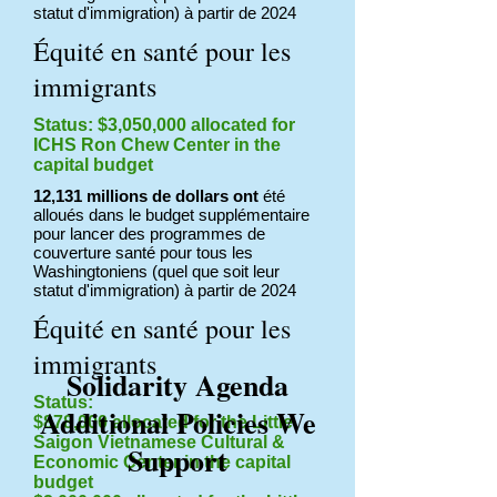
statut d'immigration) à partir de 2024
Équité en santé pour les
immigrants
Status: $3,050,000 allocated for
ICHS Ron Chew Center in the
capital budget
12,131 millions de dollars ont
été
alloués dans le budget supplémentaire
pour lancer des programmes de
couverture santé pour tous les
Washingtoniens (quel que soit leur
statut d'immigration) à partir de 2024
Équité en santé pour les
immigrants
Solidarity Agenda
Status:
Additional Policies We
$878,000 allocated for the Little
Saigon Vietnamese Cultural &
Support
Economic Center in the capital
budget