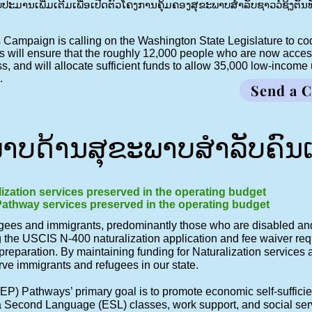
ົບປະມານເພີ່ມເຕີມເພື່ອເປີດຕົວໂຄງການຄຸ້ມຄອງສຸຂະພາບສໍາລັບຊາວວໍຊິງຕັນທັ
 Campaign is calling on the Washington State Legislature to co
This will ensure that the roughly 12,000 people who are now acce
ss, and will allocate sufficient funds to allow 35,000 low-inc
.
Send a 
ບດ້ານສຸຂະພາບສຳລັບຄົນເຂົ
alization services preserved in the operating budget
 Pathway services preserved in the operating budget
ugees and immigrants, predominantly those who are disabled and 
 the USCIS N-400 naturalization application and fee waiver req
 preparation. By maintaining funding for Naturalization services 
ve immigrants and refugees in our state.
LEP) Pathways’ primary goal is to promote economic self-suffici
 a Second Language (ESL) classes, work support, and social serv