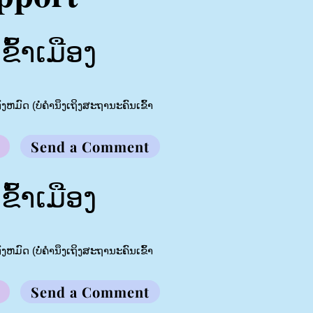
້າເມືອງ
ຫມົດ (ບໍ່ຄໍານຶງເຖິງສະຖານະຄົນເຂົ້າ
Send a Comment
້າເມືອງ
ຫມົດ (ບໍ່ຄໍານຶງເຖິງສະຖານະຄົນເຂົ້າ
Send a Comment