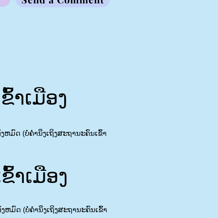
້າເມືອງ
ຫມົດ (ບໍ່ຄໍານຶງເຖິງສະຖານະຄົນເຂົ້າ
້າເມືອງ
ງຫມົດ (ບໍ່ຄໍານຶງເຖິງສະຖານະຄົນເຂົ້າ