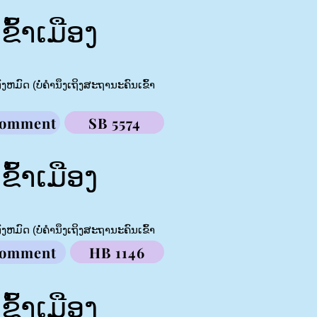
້າເມືອງ
ຫມົດ (ບໍ່ຄໍານຶງເຖິງສະຖານະຄົນເຂົ້າ
SB 5574
Comment
້າເມືອງ
ຫມົດ (ບໍ່ຄໍານຶງເຖິງສະຖານະຄົນເຂົ້າ
HB 1146
Comment
້າເມືອງ