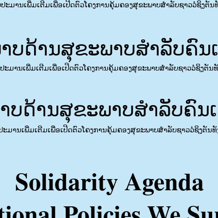
ົບປະມານເພີ່ມເຕີມເພື່ອເປີດຕົວໂຄງການຄຸ້ມຄອງສຸຂະພາບສໍາລັບຊາວວໍຊິງຕັນທັ
ບດ້ານສຸຂະພາບສຳລັບຄົນເຂົ
ົບປະມານເພີ່ມເຕີມເພື່ອເປີດຕົວໂຄງການຄຸ້ມຄອງສຸຂະພາບສໍາລັບຊາວວໍຊິງຕັນທັງ
ບດ້ານສຸຂະພາບສຳລັບຄົນເຂົ
ບປະມານເພີ່ມເຕີມເພື່ອເປີດຕົວໂຄງການຄຸ້ມຄອງສຸຂະພາບສໍາລັບຊາວວໍຊິງຕັນທັງ
Solidarity Agenda
tional Policies We S