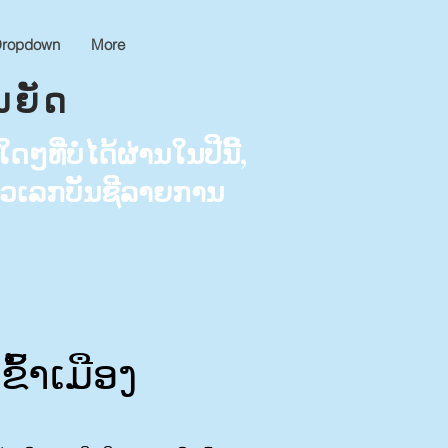
ropdown
More
ນຍັດ
ີ່ບໍ່ໄດ້ຜ່ານໃນປີນີ້,
ຕົວເລກບັນຊີລາຍການ
້າເມືອງ