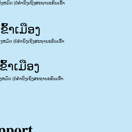
ງຫມົດ (ບໍ່ຄໍານຶງເຖິງສະຖານະຄົນເຂົ້າ
້າເມືອງ
ຫມົດ (ບໍ່ຄໍານຶງເຖິງສະຖານະຄົນເຂົ້າ
້າເມືອງ
ຫມົດ (ບໍ່ຄໍານຶງເຖິງສະຖານະຄົນເຂົ້າ
upport