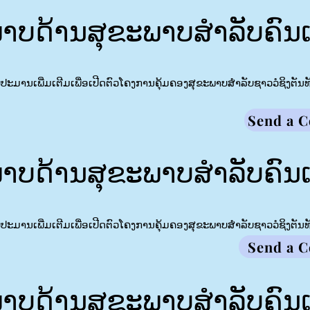
ບດ້ານສຸຂະພາບສຳລັບຄົນເຂົ
ົບປະມານເພີ່ມເຕີມເພື່ອເປີດຕົວໂຄງການຄຸ້ມຄອງສຸຂະພາບສໍາລັບຊາວວໍຊິງຕັນທັງ
Send a 
ບດ້ານສຸຂະພາບສຳລັບຄົນເຂົ
ົບປະມານເພີ່ມເຕີມເພື່ອເປີດຕົວໂຄງການຄຸ້ມຄອງສຸຂະພາບສໍາລັບຊາວວໍຊິງຕັນທັງ
Send a 
ບດ້ານສຸຂະພາບສຳລັບຄົນເຂົ