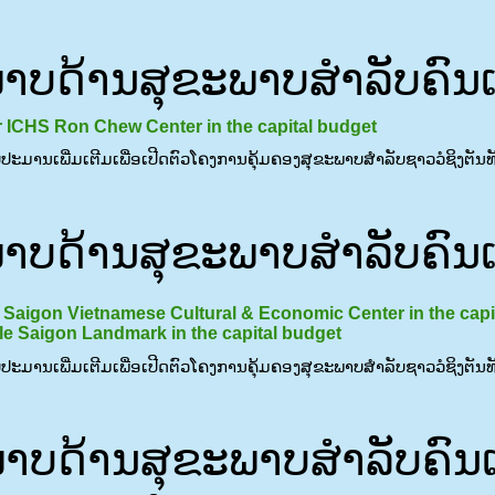
ບດ້ານສຸຂະພາບສຳລັບຄົນເຂົ
or ICHS Ron Chew Center in the capital budget
ົບປະມານເພີ່ມເຕີມເພື່ອເປີດຕົວໂຄງການຄຸ້ມຄອງສຸຂະພາບສໍາລັບຊາວວໍຊິງຕັນທັງ
ບດ້ານສຸຂະພາບສຳລັບຄົນເຂົ
tle Saigon Vietnamese Cultural & Economic Center in the cap
ttle Saigon Landmark in the capital budget
ົບປະມານເພີ່ມເຕີມເພື່ອເປີດຕົວໂຄງການຄຸ້ມຄອງສຸຂະພາບສໍາລັບຊາວວໍຊິງຕັນທັງ
ບດ້ານສຸຂະພາບສຳລັບຄົນເຂົ