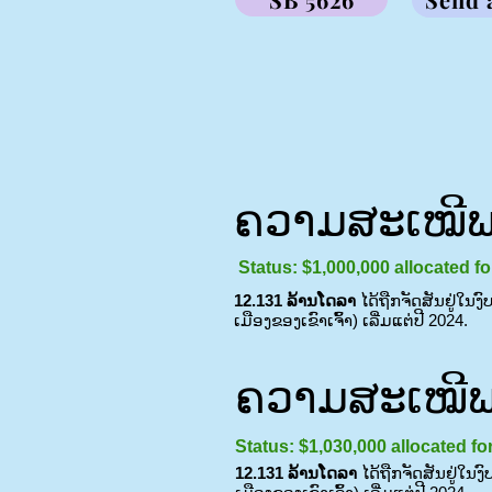
ຄວາມສະເໝີພາ
Status: $1,000,000 allocated 
12.131 ລ້ານໂດລາ
ໄດ້ຖືກຈັດສັນຢູ່ໃນງ
ເມືອງຂອງເຂົາເຈົ້າ) ເລີ່ມແຕ່ປີ 2024.
ຄວາມສະເໝີພາ
Status: $1,030,000 allocated for
12.131 ລ້ານໂດລາ
ໄດ້ຖືກຈັດສັນຢູ່ໃນງ