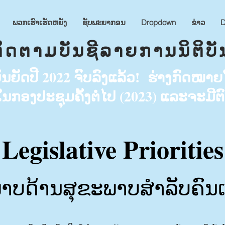
ພວກ​ເຮົາ​ເຮັດ​ຫຍັງ
ຊັບ​ພະ​ຍາ​ກອນ
Dropdown
ຂ່າວ
D
ຕິດຕາມບັນຊີລາຍການນິຕິບັ
ັດປີ 2022 ຈົບລົງແລ້ວ! ຮ່າງກົດໝາຍໃດໆທ
ນກອງປະຊຸມຄັ້ງຕໍ່ໄປ (2023) ແລະຈະມີ
Legislative Priorities
ບດ້ານສຸຂະພາບສຳລັບຄົນເຂົ