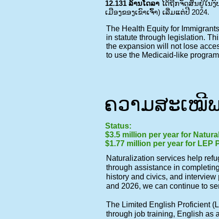
12.131 ລ້ານໂດລາ
ໄດ້ຖືກຈັດສັນຢູ່ໃນງ
ເມືອງຂອງເຂົາເຈົ້າ) ເລີ່ມແຕ່ປີ 2024.
The Health Equity for Immigrants
in statute through legislation. 
the expansion will not lose acce
to use the Medicaid-like program
ຄວາມສະເໝີພາ
Status:
$3.5 million per year for Natur
$1.77 million per year for LEP
Naturalization services help ref
through assistance in completing
history and civics, and interview
and 2026, we can continue to ser
The Limited English Proficient (
through job training, English as