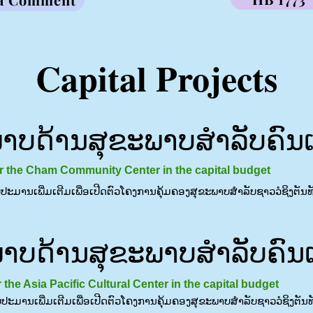
Capital Projects
ບດ້ານສຸຂະພາບສຳລັບຄົນເຂົ
for the Cham Community Center in the capital budget
ົບປະມານເພີ່ມເຕີມເພື່ອເປີດຕົວໂຄງການຄຸ້ມຄອງສຸຂະພາບສໍາລັບຊາວວໍຊິງຕັນທັງ
ບດ້ານສຸຂະພາບສຳລັບຄົນເຂົ
 the Asia Pacific Cultural Center in the capital budget
ົບປະມານເພີ່ມເຕີມເພື່ອເປີດຕົວໂຄງການຄຸ້ມຄອງສຸຂະພາບສໍາລັບຊາວວໍຊິງຕັນທັ