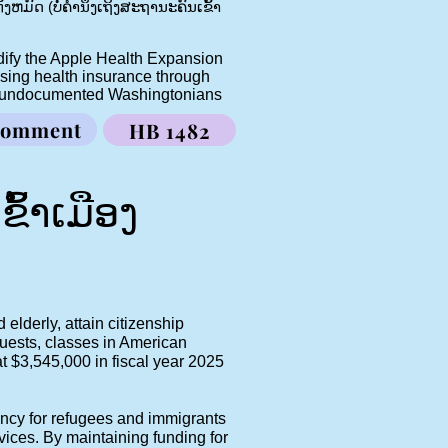
ງຫມົດ (ບໍ່ຄໍານຶງເຖິງສະຖານະຄົນເຂົ້າ
dify the Apple Health Expansion
ssing health insurance through
ome undocumented Washingtonians
Comment
HB 1482
້າເມືອງ
elderly, attain citizenship
uests, classes in American
at $3,545,000 in fiscal year 2025
ency for refugees and immigrants
ices. By maintaining funding for