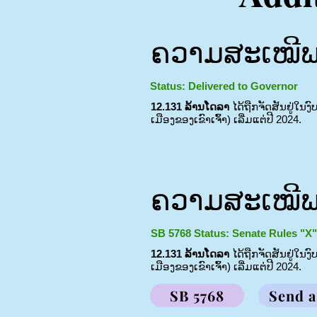
ຄວາມສະເໝີພາ
Status: Delivered to Governor
12.131 ລ້ານໂດລາ
ໄດ້ຖືກຈັດສັນຢູ່ໃນງ
ເມືອງຂອງເຂົາເຈົ້າ) ເລີ່ມແຕ່ປີ 2024.
ຄວາມສະເໝີພາ
SB 5768 Status: Senate Rules "X" 
12.131 ລ້ານໂດລາ
ໄດ້ຖືກຈັດສັນຢູ່ໃນງ
ເມືອງຂອງເຂົາເຈົ້າ) ເລີ່ມແຕ່ປີ 2024.
SB 5768
Send 