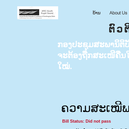
ບ້ານ
About Us
ຕົວ
ກອງປະຊຸມສະພານິຕິບັນຍ
ຈະຕ້ອງຖືກສະເໜີຄືນໃ
ໃໝ່.
ຄວາມສະເໝີພາ
Bill Status: Did not pass