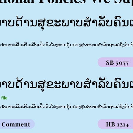
ບດ້ານສຸຂະພາບສຳລັບຄົນເຂົ
ົບປະມານເພີ່ມເຕີມເພື່ອເປີດຕົວໂຄງການຄຸ້ມຄອງສຸຂະພາບສໍາລັບຊາວວໍຊິງຕັນທັງ
SB 5077
ບດ້ານສຸຂະພາບສຳລັບຄົນເຂົ
file
ົບປະມານເພີ່ມເຕີມເພື່ອເປີດຕົວໂຄງການຄຸ້ມຄອງສຸຂະພາບສໍາລັບຊາວວໍຊິງຕັນທັງ
a Comment
HB 1214