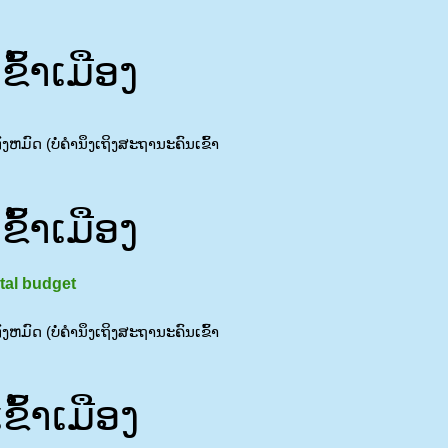
້າເມືອງ
ຫມົດ (ບໍ່ຄໍານຶງເຖິງສະຖານະຄົນເຂົ້າ
້າເມືອງ
ital budget
ຫມົດ (ບໍ່ຄໍານຶງເຖິງສະຖານະຄົນເຂົ້າ
້າເມືອງ