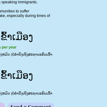
h speaking immigrants.
munities to suffer
take, especially during times of
້າເມືອງ
n per year
ຫມົດ (ບໍ່ຄໍານຶງເຖິງສະຖານະຄົນເຂົ້າ
້າເມືອງ
ຫມົດ (ບໍ່ຄໍານຶງເຖິງສະຖານະຄົນເຂົ້າ
Send a Comment