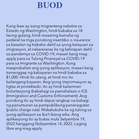
BUOD
Kung ikaw ay isang imigranteng nakatira sa
Estado ng Washington, hindi bababa sa 18
taong gulang, hindi maaaring kumuha ng
pederal na mga pondong insentibo o insurance
sa kawalan ng trabaho dahil sa iyong katayuan sa
imigrasyon, at nakararanas ka ng kahirapan dahil
sa pandemya sa COVID-19, maaari kang mag-
apply para sa Tulong Pinansyal sa COVID-19
para sa Imigrante sa Washington. Kung
maaprubahan ang iyong aplikasyon, maaari kang
tumanggap ng kabayaran na hindi bababa sa
$1,000. Hindi ito utang, at hindi mo ito
kailangang bayaran. Ang iyong impormasyon ay
ligtas at protektado: ito ay hindi kailanman
boluntaryong ibabahagi sa pamahalaan o ICE
(Immigration and Customs Enforcement). Ang
pondong ito ay hindi dapat iangkop na bahagi
ng panuntunan sa pampublikong pananagutan
(public charge rule). Makakukuha ka ng tulong sa
iyong aplikasyon sa iba’t ibang wika. Ang
aplikasyong ito ay bukas mula Setyembre 19,
2022 hanggang Nobyembre 14, 2022. Laging
libre ang mag-apply.