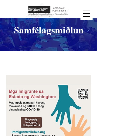
Samfélagsmiðlun