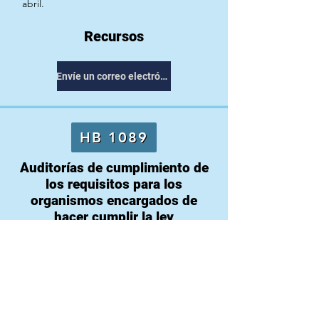
abril.
Recursos
Envíe un correo electrónico a su representante
HB 1089
Auditorías de cumplimiento de
los requisitos para los
organismos encargados de
hacer cumplir la ley
Con respecto a las auditorías de
cumplimiento de los requisitos
relacionados con los agentes del orden
público y las fuerzas del orden.
Estado
:
Entregado
al
Gobernador que