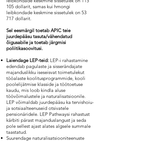
leibkondade keskmine sissetulek on 115
105 dollarit, samas kui hmongi
leibkondade keskmine sissetulek on 53
717 dollarit.
Sel eesmärgil toetab APIC teie
juurdepääsu tasuta/vähendatud
õigusabile ja toetab järgmisi
poliitikasoovitusi.
Laiendage LEP-teid:
LEP-i rahastamine
edendab pagulaste ja sisserändajate
majanduslikku iseseisvat toimetulekut
tööalaste koolitusprogrammide, kooli
poolelijätmise klasside ja töötoetuse
kaudu, mis loob kindla aluse
töövõimalustele ja naturalisatsioonile.
LEP võimaldab juurdepääsu ka tervishoiu-
ja sotsiaalteenuseid otsivatele
pensionäridele. LEP Pathwaysi rahastust
kärbiti pärast majanduslangust ja seda
pole sellest ajast alates algsele summale
taastatud.
Suurendage naturalisatsiooniteenuste