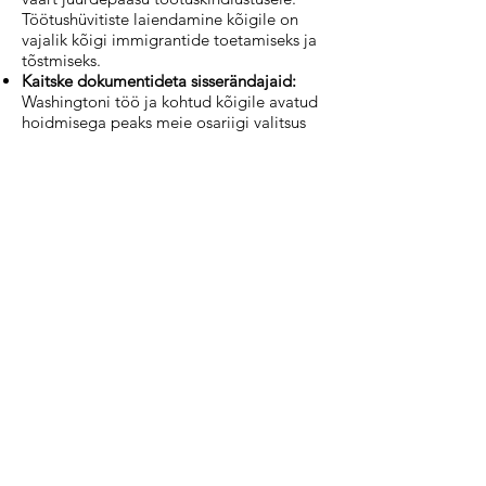
Töötushüvitiste laiendamine kõigile on
vajalik kõigi immigrantide toetamiseks ja
tõstmiseks.
Kaitske dokumentideta sisserändajaid:
Washingtoni töö ja kohtud kõigile avatud
hoidmisega peaks meie osariigi valitsus
jätkuvalt seadma esikohale
dokumentideta Washingtoni elanike
turvalisus ning minimeerima föderaalsete
immigratsiooni täitevasutuste võimu ja
tegevust. See hõlmab valitsusasutuste ja
immigratsioonikaitseorganite vahelise
sobimatu koostöö jätkamist,
kubermangude armuandmise võimsuse ja
sageduse suurendamist ning kasumit
taotlevate kinnipidamiskeskuste
lõpetamist.
USCIS Resources and
Forms