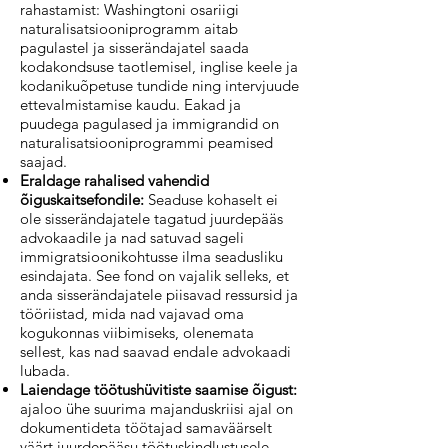
rahastamist: Washingtoni osariigi
naturalisatsiooniprogramm aitab
pagulastel ja sisserändajatel saada
kodakondsuse taotlemisel, inglise keele ja
kodanikuõpetuse tundide ning intervjuude
ettevalmistamise kaudu. Eakad ja
puudega pagulased ja immigrandid on
naturalisatsiooniprogrammi peamised
saajad.
Eraldage rahalised vahendid
õiguskaitsefondile:
Seaduse kohaselt ei
ole sisserändajatele tagatud juurdepääs
advokaadile ja nad satuvad sageli
immigratsioonikohtusse ilma seadusliku
esindajata. See fond on vajalik selleks, et
anda sisserändajatele piisavad ressursid ja
tööriistad, mida nad vajavad oma
kogukonnas viibimiseks, olenemata
sellest, kas nad saavad endale advokaadi
lubada.
Laiendage töötushüvitiste saamise õigust:
ajaloo ühe suurima majanduskriisi ajal on
dokumentideta töötajad samaväärselt
väärt juurdepääsu töötuskindlustusele.