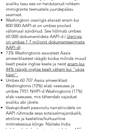
avaliku tasu ees on heidutanud rohkem
immigrante teenustele juurdepääsu
saamast.
Washingtoni osariigis elavast enam kui
800 000 AAPI-st on umbes pooled
välismaal sündinud. See hõlmab umbes
60 000 dokumentideta AAPI-d (
üleriigis
on umbes 1,7 miljonit dokumenteerimata
AAPI-d)
.
73% Washingtonis asuvatest Aasia
ameeriklastest räägib kodus mõnda muud
keelt peale inglise keele ja neist
enam kui
44% räägib inglise keelt vähem kui "väga
hästi".
Umbes 60 707 Aasia ameeriklast
Washingtonis (10%) elab vaesuses ja
umbes 7951 NHPI-d Washingtonis (17%)
elab vaesuses, mis tähendab vajadust
avaliku abi järele.
Vastupidiselt peavoolu narratiividele on
AAPI rühmade seas sotsiaalmajanduslik,
etniline ja keeleline/kultuuriline
mitmekesisus kõrge. Näiteks India