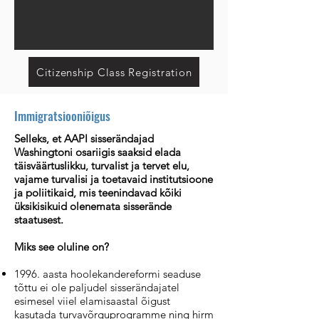
Citizenship Class Registration
Immigratsiooniõigus
Selleks, et AAPI sisserändajad
Washingtoni osariigis saaksid elada
täisväärtuslikku, turvalist ja tervet elu,
vajame turvalisi ja toetavaid institutsioone
ja poliitikaid, mis teenindavad kõiki
üksikisikuid olenemata sisserände
staatusest.
Miks see oluline on?
1996. aasta hoolekandereformi seaduse
tõttu ei ole paljudel sisserändajatel
esimesel viiel elamisaastal õigust
kasutada turvavõrguprogramme ning hirm